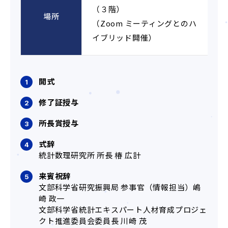
（３階）
場所
（Zoom ミーティングとのハ
イブリッド開催）
開式
修了証授与
所長賞授与
式辞
統計数理研究所 所長 椿 広計
来賓祝辞
文部科学省研究振興局 参事官（情報担当）嶋
崎 政一
文部科学省統計エキスパート人材育成プロジェ
クト推進委員会委員長 川崎 茂