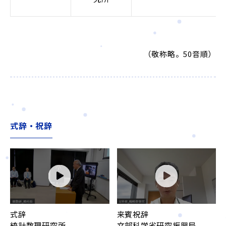
（敬称略。50音順）
式辞・祝辞
式辞
来賓祝辞
統計数理研究所
文部科学省研究振興局