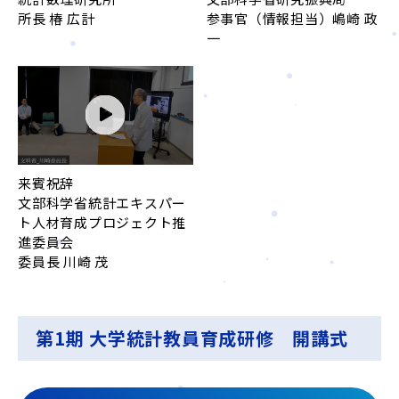
所長 椿 広計
参事官（情報担当）嶋崎 政
一
来賓祝辞
文部科学省統計エキスパー
ト人材育成プロジェクト推
進委員会
委員長 川崎 茂
第1期 大学統計教員育成研修 開講式