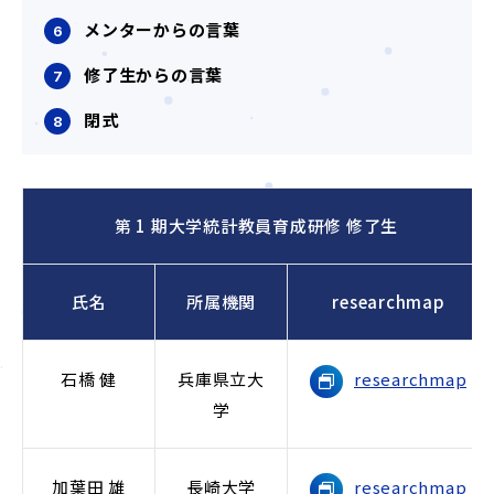
メンターからの言葉
修了生からの言葉
閉式
第 1 期大学統計教員育成研修 修了生
氏名
所属機関
researchmap
石橋 健
兵庫県立大
researchmap
学
加葉田 雄
長崎大学
researchmap