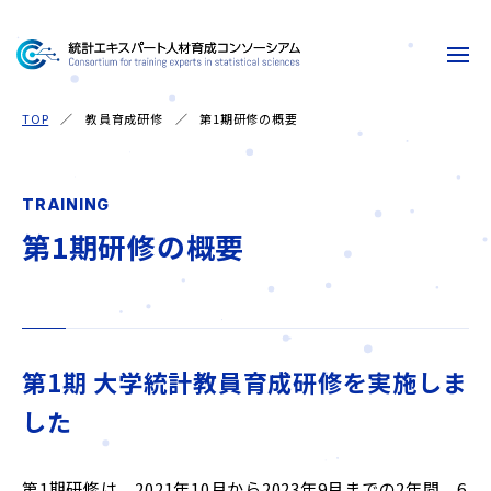
TOP
教員育成研修
第1期研修の概要
お知らせ
TRAINING
新たな人材育成事業
第1期研修の概要
コンソーシアム
中核機関
第1期 大学統計教員育成研修を実施しま
教員育成研修
した
参画機関
第1期研修は、2021年10月から2023年9月までの2年間、6